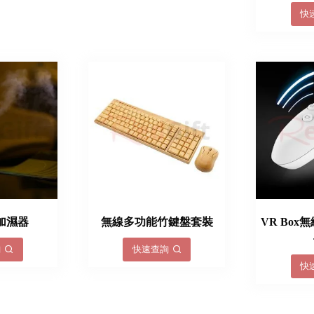
快
加濕器
無線多功能竹鍵盤套裝
VR Bo
詢
快速查詢
快