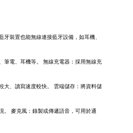
藍牙裝置也能無線連接藍牙設備，如耳機、
、筆電、耳機等。 無線充電器：採用無線充
較大、讀寫速度較快。 雲端儲存：將資料儲
現。 麥克風：錄製或傳遞語音，可用於通