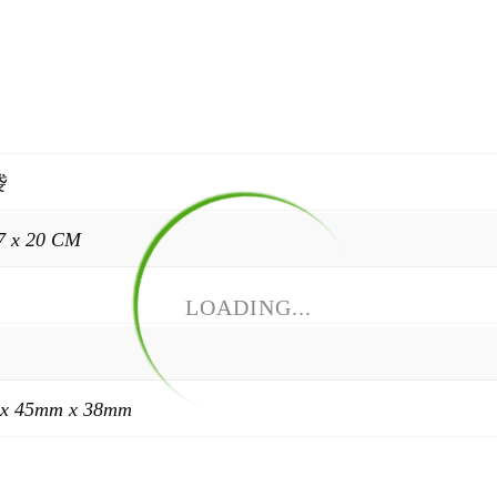
袋
7 x 20 CM
LOADING...
x 45mm x 38mm