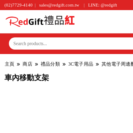
(02)7729-4140
sales@redgift.com.tw
LINE: @redgift
主頁
商店
禮品分類
3C電子用品
其他電子周邊
車內移動支架