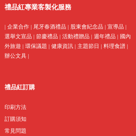
禮品紅專業客製化服務
|
企業合作
|
尾牙春酒禮品
|
股東會紀念品
|
宣導品
|
選舉文宣品
|
節慶禮品
|
活動禮贈品
|
週年禮品
|
國內
外旅遊
|
環保議題
|
健康資訊
|
主題節日
|
料理食譜
|
辦公文具
|
禮品紅訂購
印刷方法
訂購須知
常見問題