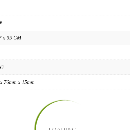
袋
7 x 35 CM
KG
x 76mm x 15mm
：
LOADING...