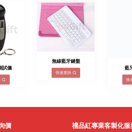
無線藍牙鍵盤
測試儀
藍
快速查詢
詢
快
詢價
禮品紅專業客製化服