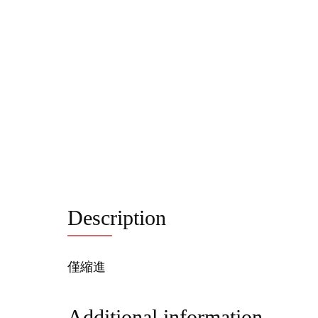
Description
僅縮進
Additional information