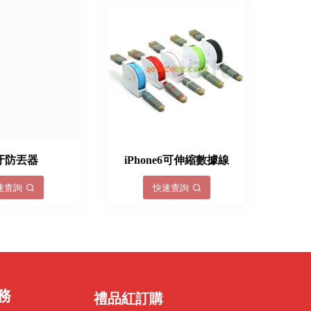
牙防丟器
iPhone6​​可伸縮數據線
速查詢
快速查詢
務
禮品紅訂購