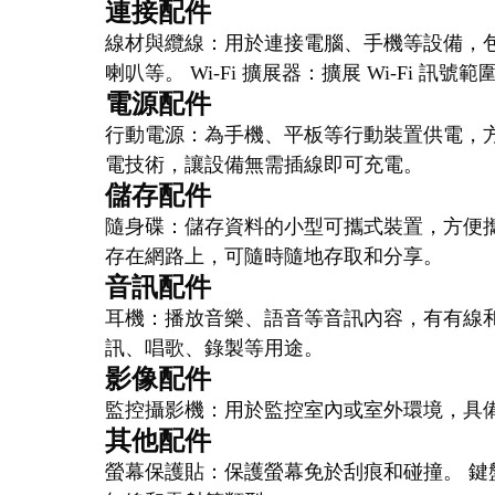
連接配件
線材與纜線：用於連接電腦、手機等設備，
喇叭等。 Wi-Fi 擴展器：擴展 Wi-Fi 訊
電源配件
行動電源：為手機、平板等行動裝置供電，方
電技術，讓設備無需插線即可充電。
儲存配件
隨身碟：儲存資料的小型可攜式裝置，方便攜
存在網路上，可隨時隨地存取和分享。
音訊配件
耳機：播放音樂、語音等音訊內容，有有線和
訊、唱歌、錄製等用途。
影像配件
監控攝影機：用於監控室內或室外環境，具
其他配件
螢幕保護貼：保護螢幕免於刮痕和碰撞。 鍵