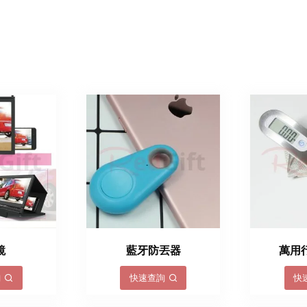
鏡
藍牙防丟器
萬用
詢
快速查詢
快