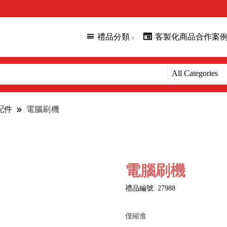
禮品分類
客製化商品合作案
配件
電腦刷機
電腦刷機
禮品編號: 27988
僅縮進