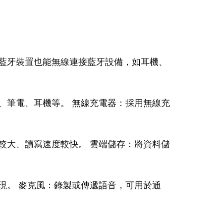
藍牙裝置也能無線連接藍牙設備，如耳機、
、筆電、耳機等。 無線充電器：採用無線充
較大、讀寫速度較快。 雲端儲存：將資料儲
現。 麥克風：錄製或傳遞語音，可用於通