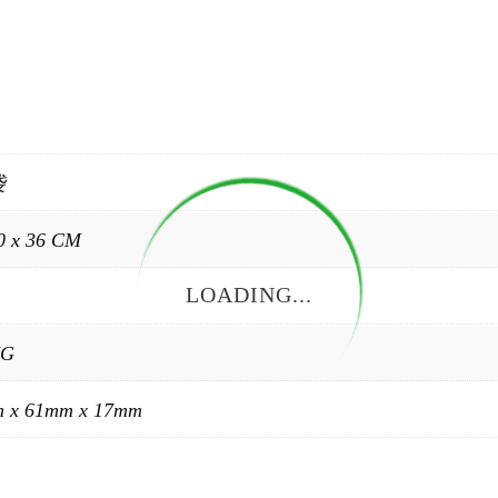
袋
0 x 36 CM
LOADING...
KG
 x 61mm x 17mm