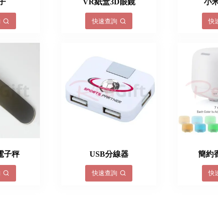
子
VR紙盒3D眼鏡
小米
詢
快速查詢
快
電子秤
USB分線器
簡約
詢
快速查詢
快