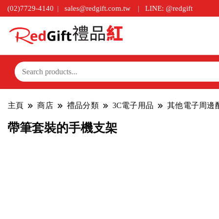
(02)7729-4140
sales@redgift.com.tw
LINE: @redgift
主頁
商店
禮品分類
3C電子用品
其他電子周邊
帶筆套裝的手機支架