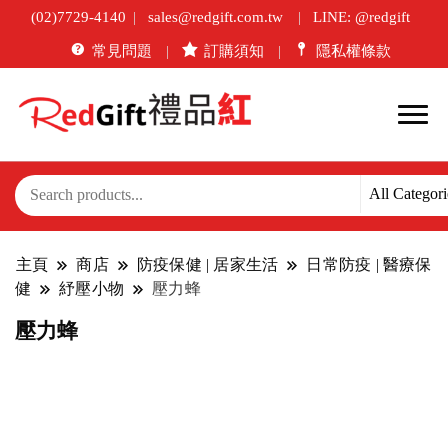
(02)7729-4140
sales@redgift.com.tw
LINE: @redgift
常見問題
訂購須知
隱私權條款
主頁
商店
防疫保健 | 居家生活
日常防疫 | 醫療保
健
紓壓小物
壓力蜂
壓力蜂