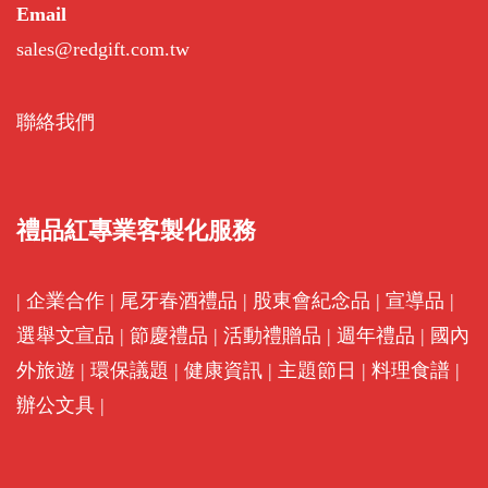
Email
sales@redgift.com.tw
聯絡我們
禮品紅專業客製化服務
|
企業合作
|
尾牙春酒禮品
|
股東會紀念品
|
宣導品
|
選舉文宣品
|
節慶禮品
|
活動禮贈品
|
週年禮品
|
國內
外旅遊
|
環保議題
|
健康資訊
|
主題節日
|
料理食譜
|
辦公文具
|