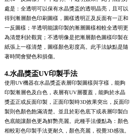
處是：全透明可以保有水晶獎盃的透明晶亮，且可以
得到漸層顏色印刷圖樣，圖樣透明正及反面有一正和
一反圖樣；半透明能讓印製的漸層圖樣相較全透明更
為清楚利於觀賞；不透明像是把漸層顏色圖樣印製在
紙張上一樣清楚，圖樣顏色彩度高。此手法缺點是隨
著時間會變色和損傷。
4.水晶獎盃UV印製手法
使用UV機器在水晶獎盃表層印製圖樣與字樣，能夠
印製漸層色及白色，表層有UV層覆蓋，能夠於水晶
獎盃正或反面印製，正面印製時3D效果突出，反面印
製則色顏色飽滿清楚。並且於彩色底下或表層印製白
色底能讓顏色更為鮮艷亮麗。此種手法優點為：顏色
相較彩色印製手法更耐久，顏色亮麗，視覺3D感強。