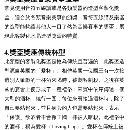
常見使用音符五線譜或是各類樂器的造型客製化獎
盃，適合於各類音樂賽事的頒獎，音符五線譜及樂器
的造型能夠讓其他人一目了然為音樂賽事的獎盃，展
現此客製化水晶造型獎盃的特質。
4.獎盃獎座傳統杯型
此類型的客製化獎盃是較為傳統且普遍的，此獎盃造
型源自英國的「愛杯」。相傳英國一位國王有一次接
過別人敬獻的一杯酒來喝時，被刺客刺殺。之後在英
國的宴會上便形成了一種禮俗：來賓中依序傳遞一個
大型的酒杯，繞行一圈；每位來賓接過酒杯時，除了
自己要站起來，並且身旁的人也需要站起來，表示
「保護」飲酒者不會像王國一樣被人暗殺。此禮俗中
的酒杯，稱為愛杯（Loving Cup）。愛杯在傳統上被