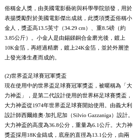
俗稱金人獎，由美國電影藝術與科學學院頒發，用於
表揚獎勵對於美國電影傑出成就，此獎項獎盃俗稱小
金人，獎盃高13.5英寸（34.29 cm）、重8.5磅（約
3.85公斤）。小金人是由錫銻銅合金磨光後，鍍上
10K金箔，再經過精磨，鍍上24K金箔，並於外層塗
上發光漆生產而成的。
(2)世界盃足球賽冠軍獎盃
現在使用中的世界盃足球賽冠軍獎盃，被暱稱為「大
力神盃」，是第二代設計使用的世界杯足球賽獎盃，
大力神盃從1974年世界盃足球賽開始使用。由義大利
設計師西爾維奧·加扎尼加（Silvio Gazzaniga）設計。
大力神盃的高度為36.8公分，重量為6.1公斤。大力神
獎盃採用18K金鑄成，底座的直徑為13.1公分，由兩