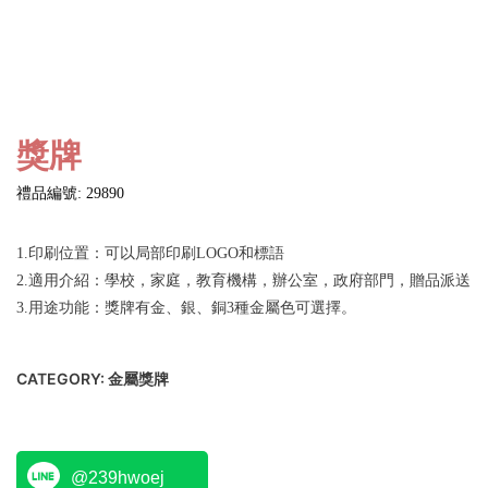
獎牌
禮品編號: 29890
1.印刷位置：可以局部印刷LOGO和標語
2.適用介紹：學校，家庭，教育機構，辦公室，政府部門，贈品派送
3.用途功能：獎牌有金、銀、銅3種金屬色可選擇。
CATEGORY:
金屬獎牌
@239hwoej