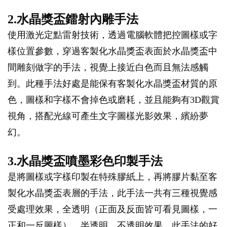
2.水晶獎盃鐳射內雕手法
使用激光定點雷射技術，透過電腦軟體把控圖樣或字
樣位置參數，穿過客製化水晶獎盃表面於水晶獎盃中
間雕刻做字的手法，視覺上接近白色而且無法感觸
到。此種手法好處是能保有客製化水晶獎盃材質的原
色，圖樣和字樣不會掉色或磨耗，並且能夠有3D觀賞
視角，搭配光線可產生文字圖樣光影效果，繽紛夢
幻。
3.水晶獎盃噴墨彩色印製手法
是將圖樣或字樣印製在特殊膠紙上，再將膠片黏至客
製化水晶獎盃表層的手法，此手法一共有三種視覺感
受處理效果，全透明（正面及反面皆可看見圖樣，一
正和一反圖樣），半透明、不透明效果。此手法的好