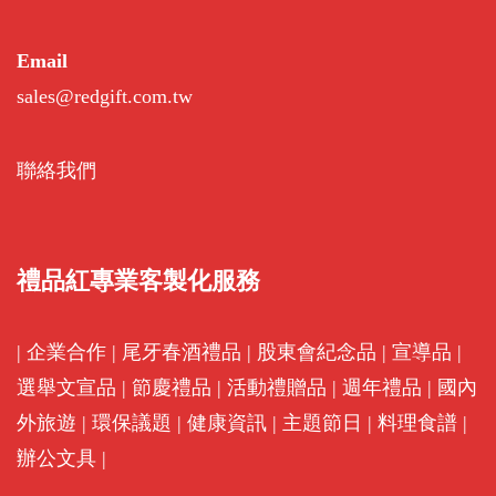
禮品紅專業客製化服務
|
企業合作
|
尾牙春酒禮品
|
股東會紀念品
|
宣導品
|
選舉文宣品
|
節慶禮品
|
活動禮贈品
|
週年禮品
|
國內
外旅遊
|
環保議題
|
健康資訊
|
主題節日
|
料理食譜
|
辦公文具
|
禮品紅訂購
印刷方法