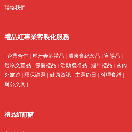
聯絡我們
禮品紅專業客製化服務
|
企業合作
|
尾牙春酒禮品
|
股東會紀念品
|
宣導品
|
選舉文宣品
|
節慶禮品
|
活動禮贈品
|
週年禮品
|
國內
外旅遊
|
環保議題
|
健康資訊
|
主題節日
|
料理食譜
|
辦公文具
|
禮品紅訂購