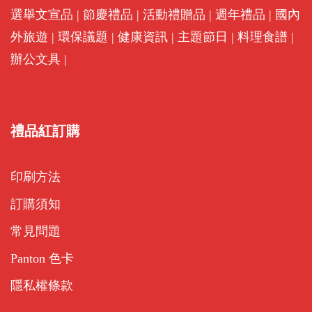
選舉文宣品
|
節慶禮品
|
活動禮贈品
|
週年禮品
|
國內
外旅遊
|
環保議題
|
健康資訊
|
主題節日
|
料理食譜
|
辦公文具
|
禮品紅訂購
印刷方法
訂購須知
常見問題
Panton 色卡
隱私權條款