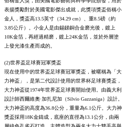
俗稱金人獎，由美國電影藝術與科學學院頒發，用於
表揚獎勵對於美國電影傑出成就，此獎項獎盃俗稱小
金人，獎盃高13.5英寸（34.29 cm）、重8.5磅（約
3.85公斤）。小金人是由錫銻銅合金磨光後，鍍上
10K金箔，再經過精磨，鍍上24K金箔，並於外層塗
上發光漆生產而成的。
(2)世界盃足球賽冠軍獎盃
現在使用中的世界盃足球賽冠軍獎盃，被暱稱為「大
力神盃」，是第二代設計使用的世界杯足球賽獎盃，
大力神盃從1974年世界盃足球賽開始使用。由義大利
設計師西爾維奧·加扎尼加（Silvio Gazzaniga）設計。
大力神盃的高度為36.8公分，重量為6.1公斤。大力神
獎盃採用18K金鑄成，底座的直徑為13.1公分，由兩
層綠色孔雀石打造，主體造型為兩名大力士雙手高舉