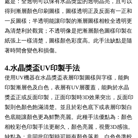
處是：全透明可以保有水晶獎盃的透明晶亮，且可以
得到漸層顏色印刷圖樣，圖樣透明正及反面有一正和
一反圖樣；半透明能讓印製的漸層圖樣相較全透明更
為清楚利於觀賞；不透明像是把漸層顏色圖樣印製在
紙張上一樣清楚，圖樣顏色彩度高。此手法缺點是隨
著時間會變色和損傷。
4.水晶獎盃UV印製手法
使用UV機器在水晶獎盃表層印製圖樣與字樣，能夠
印製漸層色及白色，表層有UV層覆蓋，能夠於水晶
獎盃正或反面印製，正面印製時3D效果突出，反面印
製則色顏色飽滿清楚。並且於彩色底下或表層印製白
色底能讓顏色更為鮮艷亮麗。此種手法優點為：顏色
相較彩色印製手法更耐久，顏色亮麗，視覺3D感強。
缺點為：非同批印製時可能有顏色落差，白色色準較