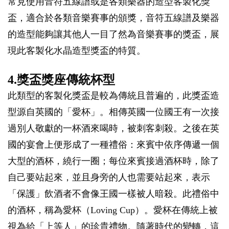
常見使用音符五線譜或是各類樂器的造型客製化獎
盃，適合於各類音樂賽事的頒獎，音符五線譜及樂器
的造型能夠讓其他人一目了然為音樂賽事的獎盃，展
現此客製化水晶造型獎盃的特質。
4.獎盃獎座傳統杯型
此類型的客製化獎盃是較為傳統且普遍的，此獎盃造
型源自英國的「愛杯」。相傳英國一位國王有一次接
過別人敬獻的一杯酒來喝時，被刺客刺殺。之後在英
國的宴會上便形成了一種禮俗：來賓中依序傳遞一個
大型的酒杯，繞行一圈；每位來賓接過酒杯時，除了
自己要站起來，並且身旁的人也需要站起來，表示
「保護」飲酒者不會像王國一樣被人暗殺。此禮俗中
的酒杯，稱為愛杯（Loving Cup）。愛杯在傳統上被
視為給「上等人」的珍貴禮物。隨著時代的變轉，這