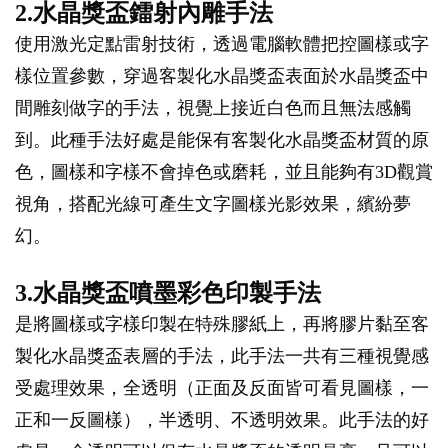
2.水晶獎盃鐳射內雕手法
使用激光定點雷射技術，透過電腦軟體把控圖樣或字
樣位置參數，穿過客製化水晶獎盃表面於水晶獎盃中
間雕刻做字的手法，視覺上接近白色而且無法感觸
到。此種手法好處是能保有客製化水晶獎盃材質的原
色，圖樣和字樣不會掉色或磨耗，並且能夠有3D觀賞
視角，搭配光線可產生文字圖樣光影效果，繽紛夢
幻。
3.水晶獎盃噴墨彩色印製手法
是將圖樣或字樣印製在特殊膠紙上，再將膠片黏至客
製化水晶獎盃表層的手法，此手法一共有三種視覺感
受處理效果，全透明（正面及反面皆可看見圖樣，一
正和一反圖樣），半透明、不透明效果。此手法的好