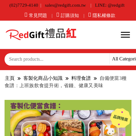
(02)7729-4140
sales@redgift.com.tw
LINE: @redgift
常見問題
訂購須知
隱私權條款
主頁
客製化商品小知識
料理食譜
自備便當3種
食譜：上班族飲食提升術，省錢、健康又美味