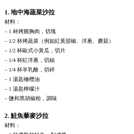
1. 地中海蔬菜沙拉
材料：
– 1 杯烤雞胸肉，切塊
– 1/2 杯烤蔬菜（例如紅黃甜椒、洋蔥、蘑菇）
– 1/2 杯歐式小黃瓜，切片
– 1/4 杯紅洋蔥，切絲
– 1/4 杯羊乳酪，切碎
– 1 湯匙橄欖油
– 1 湯匙檸檬汁
– 鹽和黑胡椒粉，調味
2. 鮭魚藜麥沙拉
材料：