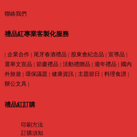
聯絡我們
禮品紅專業客製化服務
|
企業合作
|
尾牙春酒禮品
|
股東會紀念品
|
宣導品
|
選舉文宣品
|
節慶禮品
|
活動禮贈品
|
週年禮品
|
國內
外旅遊
|
環保議題
|
健康資訊
|
主題節日
|
料理食譜
|
辦公文具
|
禮品紅訂購
印刷方法
訂購須知