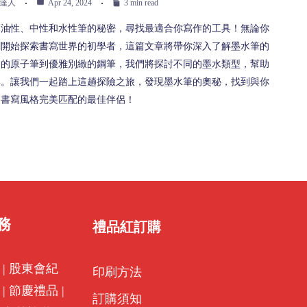
達人
Apr 24, 2024
3 min read
開油性、中性和水性筆的秘密，尋找最適合你寫作的工具！無論你
剛開始探索書寫世界的初學者，這篇文章將帶你深入了解墨水筆的
用的原子筆到優雅別緻的鋼筆，我們將探討不同的墨水類型，幫助
具。讓我們一起踏上這趟探險之旅，發現墨水筆的奧秘，找到與你
的書寫風格完美匹配的最佳伴侶！
務
禮品紅訂購
|
股東會紀
印刷方法
|
節慶禮品
|
訂購須知