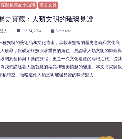
客製化商品小知識
辦公文具
歷史寶藏：人類文明的璀璨見證
達人
Jun 24, 2024
3 min read
一種獨特的藝術品和文化遺產，承載著豐富的歷史意義和文化底
私人珍藏，銀碟始終扮演著重要的角色，見證著人類文明的輝煌與
一段關於藝術與工藝的旅程，更是一次文化遺產的尋根之旅。從其
都為我們講述著人類智慧的結晶和審美情趣的變遷。本文將揭開銀
穿梭時空，領略這件人類文明璀璨見證的獨特魅力。