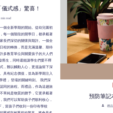
「儀式感」驚喜！
 min read
一個全新學期的開始。從幼兒園初
，每一個階段的開學日，都承載著
家長們深切的關懷與期許。一個全
日程的轉換，而是充滿溫馨、期待
許多教育單位與關愛孩子的大人們
勵舊生，同時還能讓學生們愛不釋
式，難以觸動人心，更遑論留下深
、具有紀念價值，並為新學期注入
學禮 」登場的關鍵時刻。 我們深
認同的旅程。而禮品，作為這趟旅
不單純是物質的贈予，它更承載著
預防筆記
，我們可以幫助孩子們順利收心，
禮品
下，當孩子們收到一份印有學校
的歸屬感與被重視的驚喜，將會是多