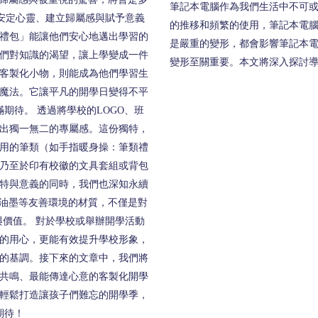
筆記本電腦作為我們生活中不可
安定心靈、建立歸屬感與賦予意義
的推移和頻繁的使用，筆記本電
禮包」能讓他們安心地邁出學習的
是嚴重的變形，都會影響筆記本
們對知識的渴望，讓上學變成一件
變形至關重要。本文將深入探討
客製化小物，則能成為他們學習生
魔法。它讓平凡的開學日變得不平
期待。 透過將學校的LOGO、班
出獨一無二的專屬感。這份獨特，
用的筆類（如手指暖身操：筆類禮
乃至於印有校徽的文具套組或背包
特與意義的同時，我們也深知永續
環保油墨等友善環境的材質，不僅是對
價值。 對於學校或舉辦開學活動
的用心，更能有效提升學校形象，
的基調。接下來的文章中，我們將
共鳴、最能傳達心意的客製化開學
輕鬆打造讓孩子們難忘的開學季，
期待！