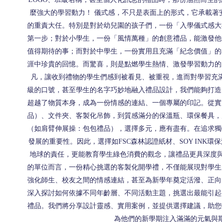
麼強大的學習動力！ 儀式感，不只是表面上的形式，它承載著
的重責大任。特別是對於幼兒園的孩子們，一份「入學儀式感大
第一步；對於小學生，一份「風情萬種」的創意禮品，能激發他
值得期待的事；而對於中學生，一份實用且充滿「紀念價值」的
涯中珍貴的回憶。而驚喜，則是點燃學生熱情、激發學習動力的
凡，讓收到禮物的學生們感到被看見、被重視，進而對學習充滿
級的口號，甚至學生的名字巧妙地融入禮品設計，我們能夠打造
超越了物質本身，成為一份情感的連結、一個專屬的印記。從實
品）、文件夾、客製化吊飾，到質感滿分的保溫瓶、環保餐具，
（如肩臂伸展操：包包禮品），選擇多元，應有盡有。在追求獨
發展的重要性。因此，選擇如FSC森林認證紙材、SOY INK
地球的責任，更能教育學生綠色消費的觀念，讓禮品更具深度與
的單位而言，一份精心挑選的客製化開學禮，不僅能展現對學生
強化師生、校友之間的情感連結，甚至為新學年奠定活潑、正向
深入探討如何依據不同年齡層、不同活動主題，挑選出最能引起
禮品。我們將分享設計靈感、實用案例，並提供選擇建議，助您
為他們的新學期注入滿滿的元氣與