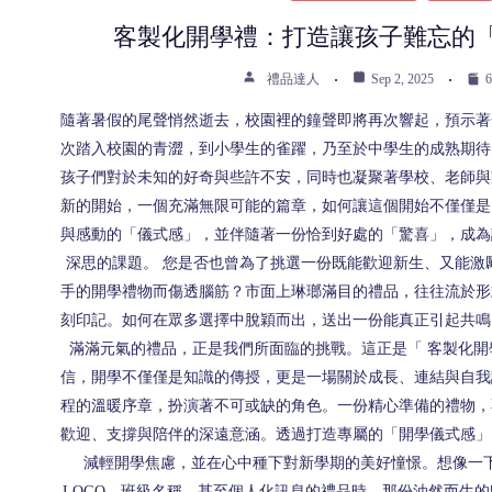
客製化開學禮：打造讓孩子難忘的
禮品達人
Sep 2, 2025
6
隨著暑假的尾聲悄然逝去，校園裡的鐘聲即將再次響起，預示著
次踏入校園的青澀，到小學生的雀躍，乃至於中學生的成熟期待
孩子們對於未知的好奇與些許不安，同時也凝聚著學校、老師與
新的開始，一個充滿無限可能的篇章，如何讓這個開始不僅僅是
與感動的「儀式感」，並伴隨著一份恰到好處的「驚喜」，成為
深思的課題。 您是否也曾為了挑選一份既能歡迎新生、又能激
手的開學禮物而傷透腦筋？市面上琳瑯滿目的禮品，往往流於形
刻印記。如何在眾多選擇中脫穎而出，送出一份能真正引起共鳴
滿滿元氣的禮品，正是我們所面臨的挑戰。這正是「 客製化開
信，開學不僅僅是知識的傳授，更是一場關於成長、連結與自我
程的溫暖序章，扮演著不可或缺的角色。一份精心準備的禮物，
歡迎、支撐與陪伴的深遠意涵。透過打造專屬的「開學儀式感」
減輕開學焦慮，並在心中種下對新學期的美好憧憬。想像一
LOGO、班級名稱，甚至個人化訊息的禮品時，那份油然而生