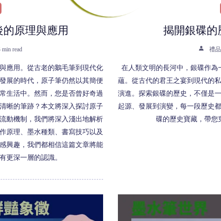
後的原理與應用
揭開銀碟的
 min read
禮品
與應用。從古老的鵝毛筆到現代化
在人類文明的長河中，銀碟作為
發展的時代，原子筆仍然以其簡便
蘊。從古代的君王之宴到現代的
常生活中。然而，您是否曾好奇過
演進。探索銀碟的歷史，不僅是
清晰的筆跡？本文將深入探討原子
起源、發展到演變，每一段歷史
流動機制，我們將深入淺出地解析
碟的歷史寶藏，帶您
作原理、墨水種類、書寫技巧以及
感興趣，我們都相信這篇文章將能
有更深一層的認識。