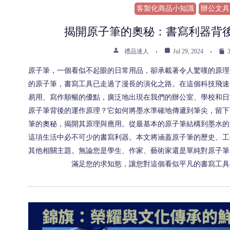
客製化商品小知識
辦公文具
揭開原子筆的奧秘：書寫利器背
禮品達人
Jul 29, 2024
3
原子筆，一個看似不起眼的日常用品，卻承載著令人驚嘆的原理
的原子筆，書寫工具已走過了漫長的演化之路。在這個科技飛速
易用、寫作順暢的優點，廣泛地出現在我們的辦公室、學校和日
原子筆背後的運作原理？它如何將墨水準確地傳遞到筆尖，留下
筆的奧秘，揭開其原理與應用。從最基本的原子筆結構到墨水的
這項生活中必不可少的書寫利器。本文將涵蓋原子筆的歷史、工
其他相關主題。無論您是學生、作家、藝術家還是單純對原子筆
滿足您的求知慾，讓您對這個看似平凡的書寫工具