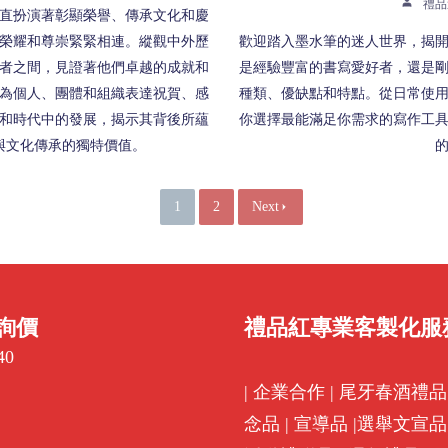
禮品
直扮演著彰顯榮譽、傳承文化和慶
榮耀和尊崇緊緊相連。縱觀中外歷
歡迎踏入墨水筆的迷人世界，揭
者之間，見證著他們卓越的成就和
是經驗豐富的書寫愛好者，還是
為個人、團體和組織表達祝賀、感
種類、優缺點和特點。從日常使
和時代中的發展，揭示其背後所蘊
你選擇最能滿足你需求的寫作工
與文化傳承的獨特價值。
1
2
Next
詢價
禮品紅專業客製化服
40
|
企業合作
|
尾牙春酒禮品
念品
|
宣導品
|
選舉文宣品