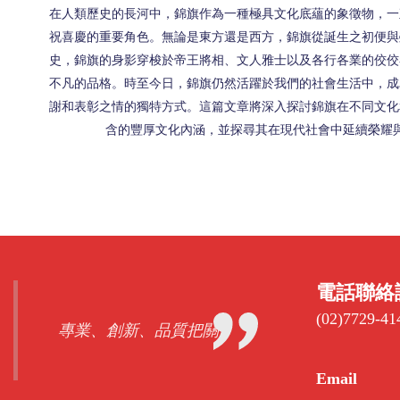
在人類歷史的長河中，錦旗作為一種極具文化底蘊的象徵物，一
祝喜慶的重要角色。無論是東方還是西方，錦旗從誕生之初便與
史，錦旗的身影穿梭於帝王將相、文人雅士以及各行各業的佼佼
不凡的品格。時至今日，錦旗仍然活躍於我們的社會生活中，成
謝和表彰之情的獨特方式。這篇文章將深入探討錦旗在不同文化
含的豐厚文化內涵，並探尋其在現代社會中延續榮耀
電話聯絡
(02)7729-41
專業、創新、品質把關
Email