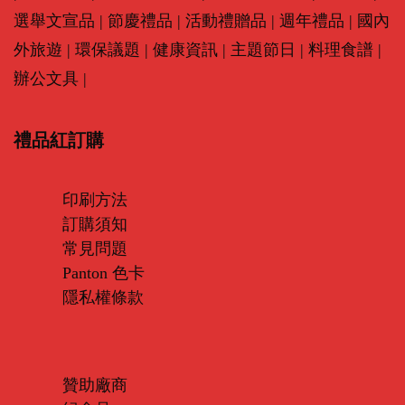
選舉文宣品
|
節慶禮品
|
活動禮贈品
|
週年禮品
|
國內
外旅遊
|
環保議題
|
健康資訊
|
主題節日
|
料理食譜
|
辦公文具
|
禮品紅訂購
印刷方法
訂購須知
常見問題
Panton 色卡
隱私權條款
贊助廠商