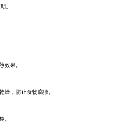
質期。
熱效果。
乾燥，防止食物腐敗。
袋。