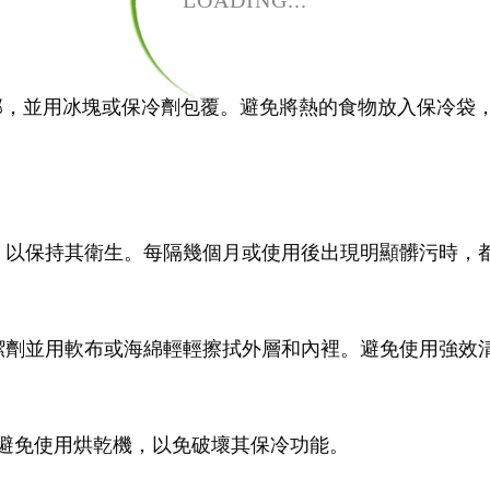
LOADING...
部，並用冰塊或保冷劑包覆。避免將熱的食物放入保冷袋
，以保持其衛生。每隔幾個月或使用後出現明顯髒污時，
潔劑並用軟布或海綿輕輕擦拭外層和內裡。避免使用強效
避免使用烘乾機，以免破壞其保冷功能。