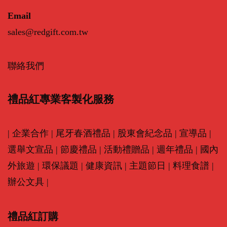
Email
sales@redgift.com.tw
聯絡我們
禮品紅專業客製化服務
|
企業合作
|
尾牙春酒禮品
|
股東會紀念品
|
宣導品
|
選舉文宣品
|
節慶禮品
|
活動禮贈品
|
週年禮品
|
國內
外旅遊
|
環保議題
|
健康資訊
|
主題節日
|
料理食譜
|
辦公文具
|
禮品紅訂購