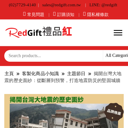
(02)7729-4140
sales@redgift.com.tw
LINE: @redgift
常見問題
訂購須知
隱私權條款
主頁
客製化商品小知識
主題節日
揭開台灣大地
震的歷史面紗：從斷層到預警，打造地震防災的堅固城牆