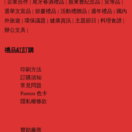
|
企業合作
|
尾牙春酒禮品
|
股東會紀念品
|
宣導品
|
選舉文宣品
|
節慶禮品
|
活動禮贈品
|
週年禮品
|
國內
外旅遊
|
環保議題
|
健康資訊
|
主題節日
|
料理食譜
|
辦公文具
|
禮品紅訂購
印刷方法
訂購須知
常見問題
Panton 色卡
隱私權條款
贊助廠商