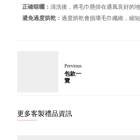
正確晾曬：
清洗後，將毛巾懸掛在通風良好的
避免過度烘乾：
過度烘乾會損壞毛巾纖維，縮
Previous
包款一
覽
更多客製禮品資訊