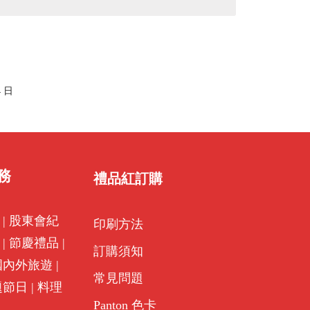
4 日
務
禮品紅訂購
|
股東會紀
印刷方法
|
節慶禮品
|
訂購須知
國內外旅遊
|
常見問題
題節日
|
料理
Panton 色卡