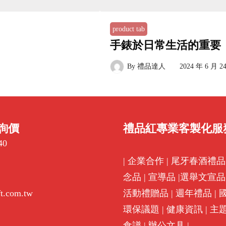
product tab
手錶於日常生活的重要
By
禮品達人
2024 年 6 月 2
詢價
禮品紅專業客製化服
40
|
企業合作
|
尾牙春酒禮品
念品
|
宣導品
|
選舉文宣品
ft.com.tw
活動禮贈品
|
週年禮品
|
環保議題
|
健康資訊
|
主
食譜
|
辦公文具
|