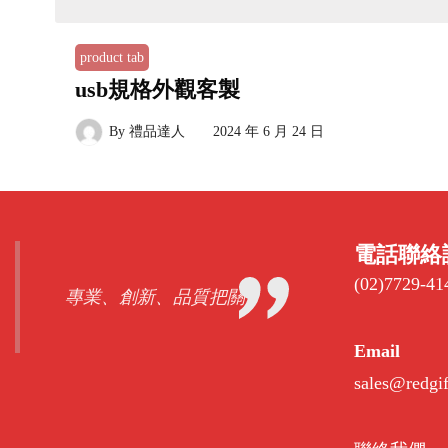
product tab
usb規格外觀客製
By
禮品達人
2024 年 6 月 24 日
電話聯絡
(02)7729-41
專業、創新、品質把關
Email
sales@redgi