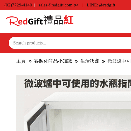
(02)7729-4140
sales@redgift.com.tw
LINE: @redgift
主頁
客製化商品小知識
生活訣竅
微波爐中