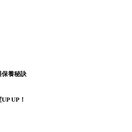
與保養秘訣
P UP！