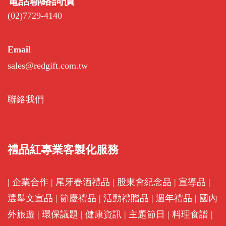
電話聯絡詢價
(02)7729-4140
Email
sales@redgift.com.tw
聯絡我們
禮品紅專業客製化服務
|
企業合作
|
尾牙春酒禮品
|
股東會紀念品
|
宣導品
|
選舉文宣品
|
節慶禮品
|
活動禮贈品
|
週年禮品
|
國內
外旅遊
|
環保議題
|
健康資訊
|
主題節日
|
料理食譜
|