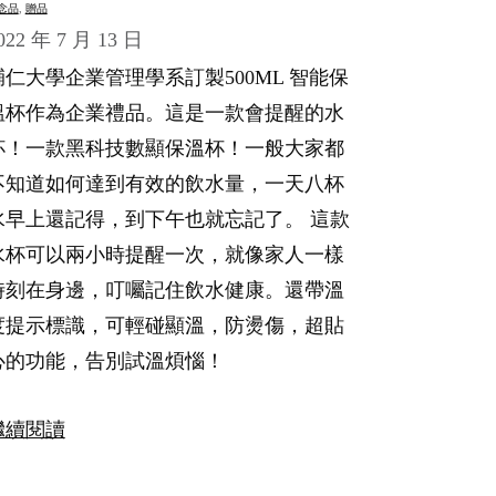
念品
, 
贈品
022 年 7 月 13 日
輔仁大學企業管理學系訂製500ML 智能保
溫杯作為企業禮品。這是一款會提醒的水
杯！一款黑科技數顯保溫杯！一般大家都
不知道如何達到有效的飲水量，一天八杯
水早上還記得，到下午也就忘記了。 這款
水杯可以兩小時提醒一次，就像家人一樣
時刻在身邊，叮囑記住飲水健康。還帶溫
度提示標識，可輕碰顯溫，防燙傷，超貼
心的功能，告別試溫煩惱！
繼續閱讀