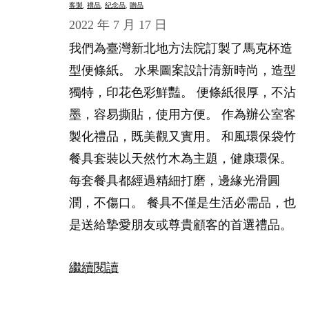
客製
, 
禮品
, 
紀念品
, 
贈品
2022 年 7 月 17 日
我們為臺灣新北地方法院訂製了馬克杯造
型便條紙。 水果圖案設計清新時尚，造型
獨特，印花色彩鮮豔。 便條紙很厚，不沾
墨，容易撕貼，使用方便。 作為辦公室客
製化禮品，既美觀又實用。 和風環保袋竹
餐具套裝以天然竹木為主題，健康環保。
每套餐具都經過精細打磨，邊緣光滑圓
潤，不傷口。 餐具不僅是生活必需品，也
是送給摯愛朋友或尊貴顧客的首選禮品。
繼續閱讀