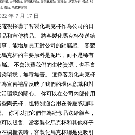
業採購
, 
台灣禮品
, 
客製化商品
, 
客製化禮品
, 
宣導品
, 
成功案例
, 
禮品
, 
紀
品
, 
贈品
, 
馬克杯客製
022 年 7 月 17 日
鏡電視採購了客製化馬克杯作為公司的日
用品和宣傳禮品。 將客製化馬克杯發送給
同事，能增加員工對公司的歸屬感。 客製
化馬克杯的主要原料是泥巴，而不是稀有
金屬。 不會浪費我們的生物資源，也不會
污染環境，無毒無害。 選擇客製化馬克杯
作為宣傳禮品反映了我們的環保意識和對
生活環境的關心。 你可以在公司內部使用
這些陶瓷杯，也特別適合用在餐廳或咖啡
廳。 你可以把它們作為紀念品送給顧客，
也可以販售。當客製化馬克杯和其他杯子
放在櫥櫃裏時，客製化馬克杯總是更吸引