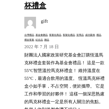
杯禮盒
gift
台灣禮品
, 
基金會贈品
, 
客製化商品
, 
客製化禮品
, 
宣導品
, 
成功案例
, 
禮品
, 
禮盒客製
, 
紀念品
, 
贈品
2022 年 7 月 18 日
財團法人國家政策研究基金會訂購恆溫馬
克杯禮盒套裝作為基金會禮品！ 這是一款
55°C智慧溫控馬克杯禮盒！ 維持溫度在
55°C，最適合飲用的溫度。 恆溫馬克杯禮
盒小如手掌，不占空間，便於攜帶。 它是
工作和學習的好夥伴！ 這樣一個深思熟慮
的馬克杯禮盒一定是所有人關注的焦點。