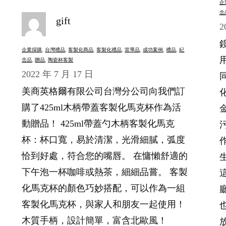
企
念
gift
2
企業採購
, 
台灣禮品
, 
客製化商品
, 
客製化禮品
, 
宣導品
, 
成功案例
, 
禮品
, 
紀
念品
, 
贈品
, 
陶瓷杯客製
2022 年 7 月 17 日
美商英格爾有限公司台灣分公司向我們訂
購了425ml木柄帶蓋客製化馬克杯作為活
動贈品！ 425ml帶蓋勺木柄客製化馬克
杯：杯口寬，易於清潔，光滑細膩，弧度
恰到好處，符合您的嘴唇。 在慵懶舒適的
下午泡一杯咖啡或熱茶，細細品嘗。 客製
化馬克杯的顏色巧妙搭配，可以作為一組
客製化馬克杯，與家人和朋友一起使用！
木質手柄，設計簡單，富含北歐風！