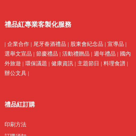
禮品紅專業客製化服務
|
企業合作
|
尾牙春酒禮品
|
股東會紀念品
|
宣導品
|
選舉文宣品
|
節慶禮品
|
活動禮贈品
|
週年禮品
|
國內
外旅遊
|
環保議題
|
健康資訊
|
主題節日
|
料理食譜
|
辦公文具
|
禮品紅訂購
印刷方法