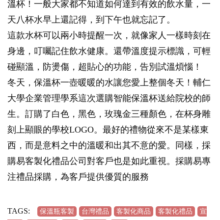
溫杯！一般大家都不知道如何達到有效的飲水量，一
天八杯水早上還記得，到下午也就忘記了。
這款水杯可以兩小時提醒一次，就像家人一樣時刻在
身邊，叮囑記住飲水健康。還帶溫度提示標識，可輕
碰顯溫，防燙傷，超貼心的功能，告別試溫煩惱！
冬天，保溫杯一壺暖暖的水讓您愛上整個冬天！輔仁
大學企業管理學系這次選購智能保溫杯送給院校的師
生。訂購了白色，黑色，玫瑰金三種顏色，在杯身雕
刻上顯眼的學校LOGO。最好的禮物從來不是某樣東
西，而是意料之中的溫暖和出其不意的愛。同樣，採
購易客製化禮品公司對客戶也是如此重視。採購易專
注禮品採購，為客戶提供優質的服務
TAGS:
保溫瓶客製
台灣禮品
客製化商品
客製化禮品
宣