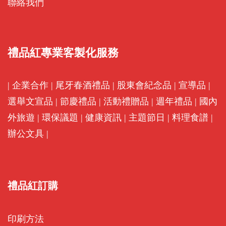
聯絡我們
禮品紅專業客製化服務
|
企業合作
|
尾牙春酒禮品
|
股東會紀念品
|
宣導品
|
選舉文宣品
|
節慶禮品
|
活動禮贈品
|
週年禮品
|
國內
外旅遊
|
環保議題
|
健康資訊
|
主題節日
|
料理食譜
|
辦公文具
|
禮品紅訂購
印刷方法