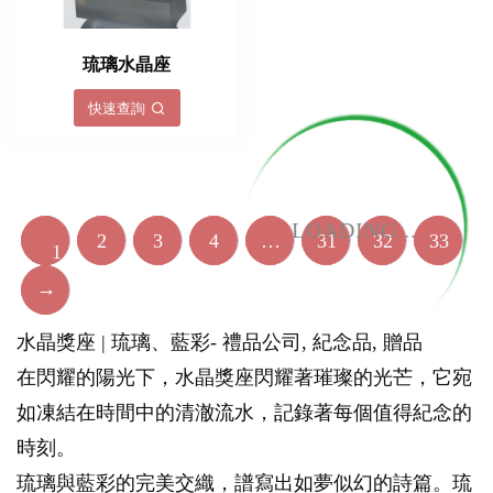
琉璃水晶座
快速查詢
LOADING...
2
3
4
…
31
32
33
1
→
水晶獎座 | 琉璃、藍彩- 禮品公司, 紀念品, 贈品
在閃耀的陽光下，水晶獎座閃耀著璀璨的光芒，它宛
如凍結在時間中的清澈流水，記錄著每個值得紀念的
時刻。
琉璃與藍彩的完美交織，譜寫出如夢似幻的詩篇。琉