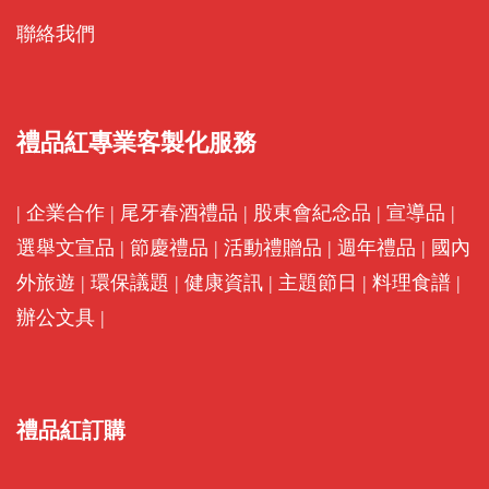
聯絡我們
禮品紅專業客製化服務
|
企業合作
|
尾牙春酒禮品
|
股東會紀念品
|
宣導品
|
選舉文宣品
|
節慶禮品
|
活動禮贈品
|
週年禮品
|
國內
外旅遊
|
環保議題
|
健康資訊
|
主題節日
|
料理食譜
|
辦公文具
|
禮品紅訂購