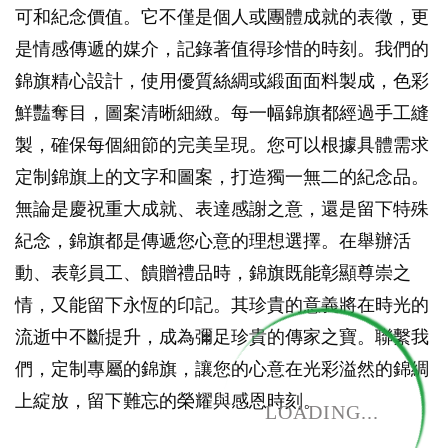
可和紀念價值。它不僅是個人或團體成就的表徵，更
是情感傳遞的媒介，記錄著值得珍惜的時刻。我們的
錦旗精心設計，使用優質絲綢或緞面面料製成，色彩
鮮豔奪目，圖案清晰細緻。每一幅錦旗都經過手工縫
製，確保每個細節的完美呈現。您可以根據具體需求
定制錦旗上的文字和圖案，打造獨一無二的紀念品。
無論是慶祝重大成就、表達感謝之意，還是留下特殊
紀念，錦旗都是傳遞您心意的理想選擇。在舉辦活
動、表彰員工、饋贈禮品時，錦旗既能彰顯尊崇之
情，又能留下永恆的印記。其珍貴的意義將在時光的
流逝中不斷提升，成為彌足珍貴的傳家之寶。聯繫我
們，定制專屬的錦旗，讓您的心意在光彩溢然的錦綢
上綻放，留下難忘的榮耀與感恩時刻。
LOADING...