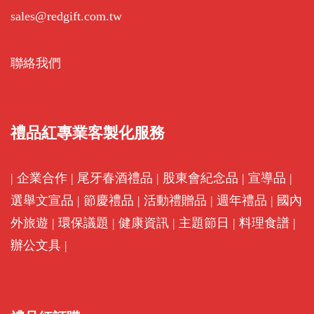
sales@redgift.com.tw
聯絡我們
禮品紅專業客製化服務
|
企業合作
|
尾牙春酒禮品
|
股東會紀念品
|
宣導品
|
選舉文宣品
|
節慶禮品
|
活動禮贈品
|
週年禮品
|
國內
外旅遊
|
環保議題
|
健康資訊
|
主題節日
|
料理食譜
|
辦公文具
|