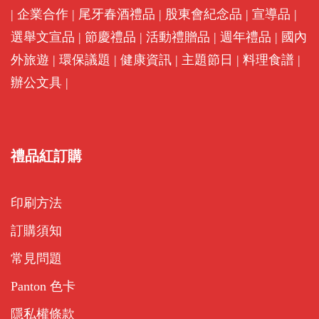
|
企業合作
|
尾牙春酒禮品
|
股東會紀念品
|
宣導品
|
選舉文宣品
|
節慶禮品
|
活動禮贈品
|
週年禮品
|
國內
外旅遊
|
環保議題
|
健康資訊
|
主題節日
|
料理食譜
|
辦公文具
|
禮品紅訂購
印刷方法
訂購須知
常見問題
Panton 色卡
隱私權條款