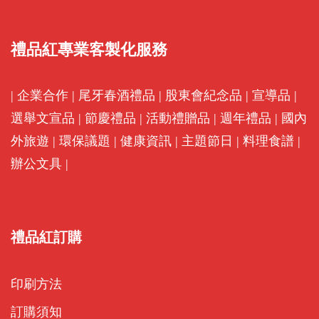
禮品紅專業客製化服務
|
企業合作
|
尾牙春酒禮品
|
股東會紀念品
|
宣導品
|
選舉文宣品
|
節慶禮品
|
活動禮贈品
|
週年禮品
|
國內
外旅遊
|
環保議題
|
健康資訊
|
主題節日
|
料理食譜
|
辦公文具
|
禮品紅訂購
印刷方法
訂購須知