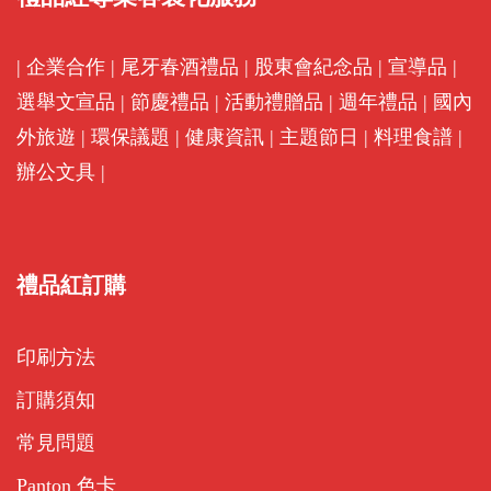
|
企業合作
|
尾牙春酒禮品
|
股東會紀念品
|
宣導品
|
選舉文宣品
|
節慶禮品
|
活動禮贈品
|
週年禮品
|
國內
外旅遊
|
環保議題
|
健康資訊
|
主題節日
|
料理食譜
|
辦公文具
|
禮品紅訂購
印刷方法
訂購須知
常見問題
Panton 色卡