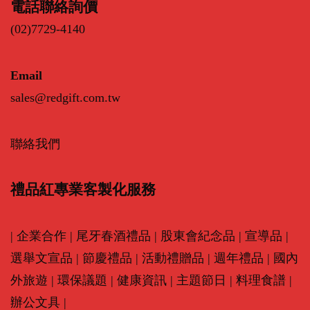
電話聯絡詢價
(02)7729-4140
Email
sales@redgift.com.tw
聯絡我們
禮品紅專業客製化服務
|
企業合作
|
尾牙春酒禮品
|
股東會紀念品
|
宣導品
|
選舉文宣品
|
節慶禮品
|
活動禮贈品
|
週年禮品
|
國內
外旅遊
|
環保議題
|
健康資訊
|
主題節日
|
料理食譜
|
辦公文具
|