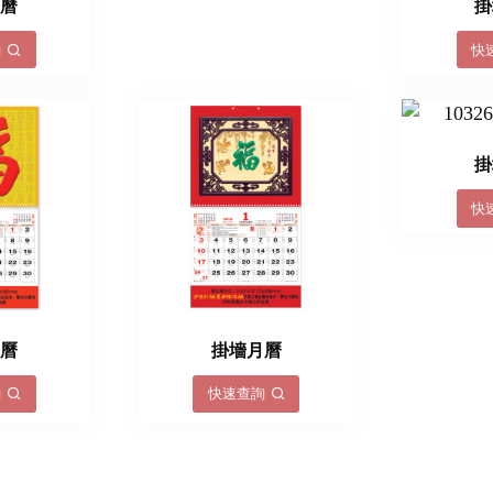
月曆
掛
詢
快
掛
快
月曆
掛墻月曆
詢
快速查詢