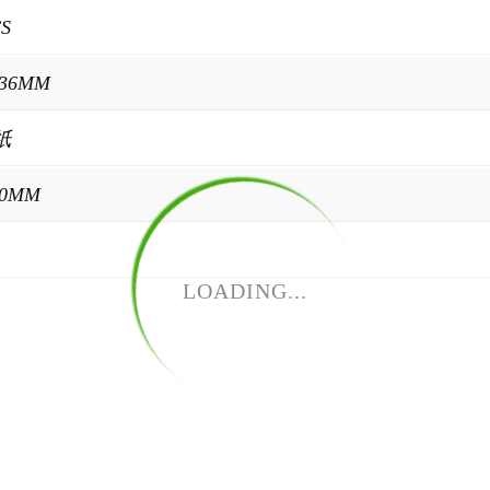
CS
336MM
 紙
30MM
LOADING...