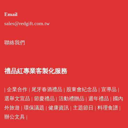
Email
sales@redgift.com.tw
聯絡我們
禮品紅專業客製化服務
|
企業合作
|
尾牙春酒禮品
|
股東會紀念品
|
宣導品
|
選舉文宣品
|
節慶禮品
|
活動禮贈品
|
週年禮品
|
國內
外旅遊
|
環保議題
|
健康資訊
|
主題節日
|
料理食譜
|
辦公文具
|