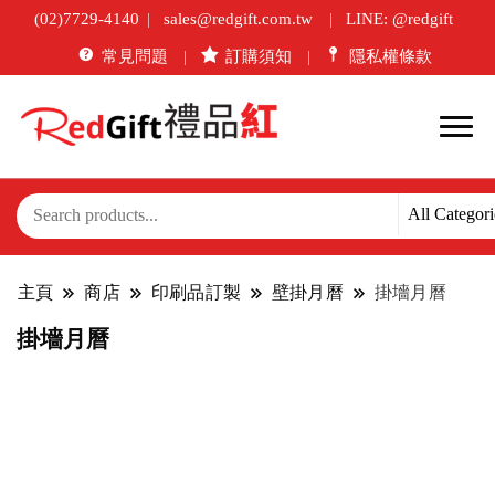
(02)7729-4140
sales@redgift.com.tw
LINE: @redgift
常見問題
訂購須知
隱私權條款
主頁
商店
印刷品訂製
壁掛月曆
掛墻月曆
掛墻月曆