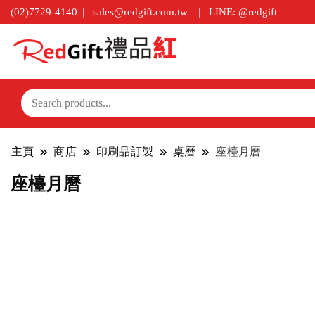
(02)7729-4140
sales@redgift.com.tw
LINE: @redgift
主頁
商店
印刷品訂製
桌曆
座檯月曆
座檯月曆