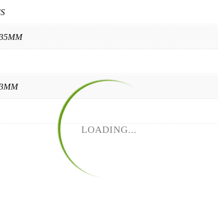
CS
235MM
03MM
LOADING...