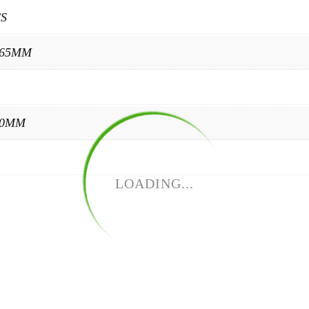
CS
165MM
40MM
LOADING...