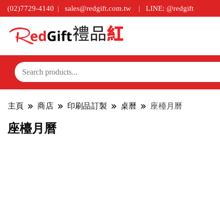
(02)7729-4140
sales@redgift.com.tw
LINE: @redgift
主頁
商店
印刷品訂製
桌曆
座檯月曆
座檯月曆