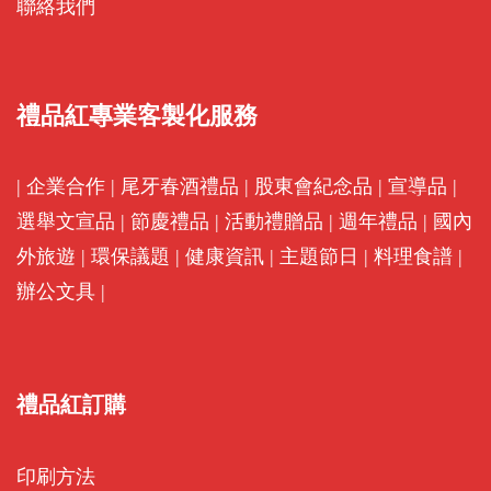
聯絡我們
禮品紅專業客製化服務
|
企業合作
|
尾牙春酒禮品
|
股東會紀念品
|
宣導品
|
選舉文宣品
|
節慶禮品
|
活動禮贈品
|
週年禮品
|
國內
外旅遊
|
環保議題
|
健康資訊
|
主題節日
|
料理食譜
|
辦公文具
|
禮品紅訂購
印刷方法