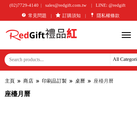
(02)7729-4140
sales@redgift.com.tw
LINE: @redgift
常見問題
訂購須知
隱私權條款
主頁
商店
印刷品訂製
桌曆
座檯月曆
座檯月曆