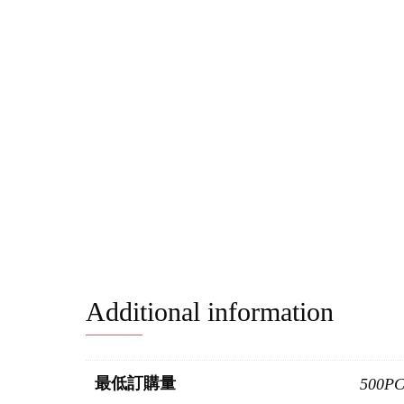
Additional information
最低訂購量
500P