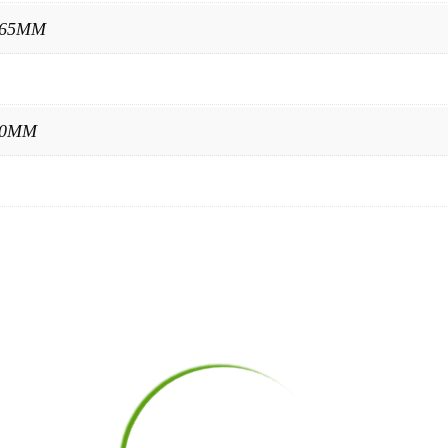
165MM
40MM