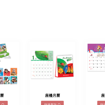
月曆
座檯月曆
座
詢
快速查詢
快