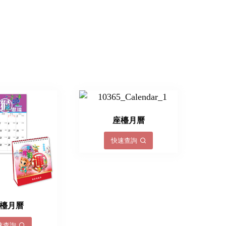
座檯月曆
快速查詢
檯月曆
速查詢