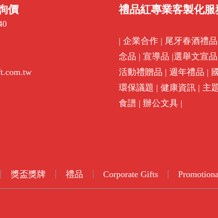
詢價
禮品紅專業客製化服
40
|
企業合作
|
尾牙春酒禮品
念品
|
宣導品
|
選舉文宣品
ft.com.tw
活動禮贈品
|
週年禮品
|
環保議題
|
健康資訊
|
主
食譜
|
辦公文具
|
獎盃獎牌
禮品
Corporate Gifts
Promotiona