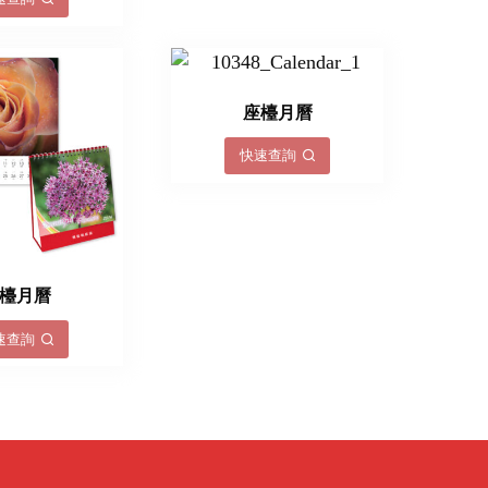
座檯月曆
快速查詢
檯月曆
速查詢