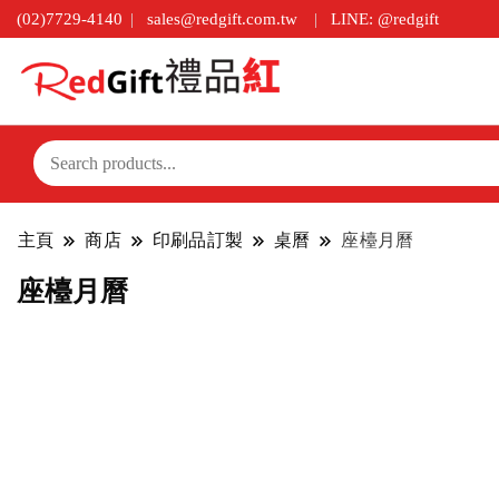
(02)7729-4140
sales@redgift.com.tw
LINE: @redgift
主頁
商店
印刷品訂製
桌曆
座檯月曆
座檯月曆