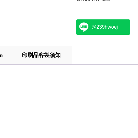
@239hwoej
on
印刷品客製須知