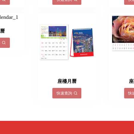
月曆
詢
座檯月曆
座
快速查詢
快