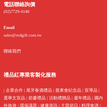
電話聯絡詢價
(02)7729-4140
Email
sales@redgift.com.tw
聯絡我們
禮品紅專業客製化服務
|
企業合作
|
尾牙春酒禮品
|
股東會紀念品
|
宣導品
|
選舉文宣品
|
節慶禮品
|
活動禮贈品
|
週年禮品
|
國內
外旅遊
|
環保議題
|
健康資訊
|
主題節日
|
料理食譜
|