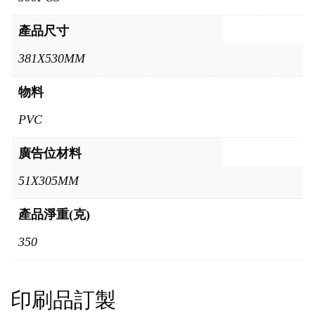
產品尺寸
381X530MM
物料
PVC
廣告位材料
51X305MM
產品淨重(克)
350
印刷品訂製