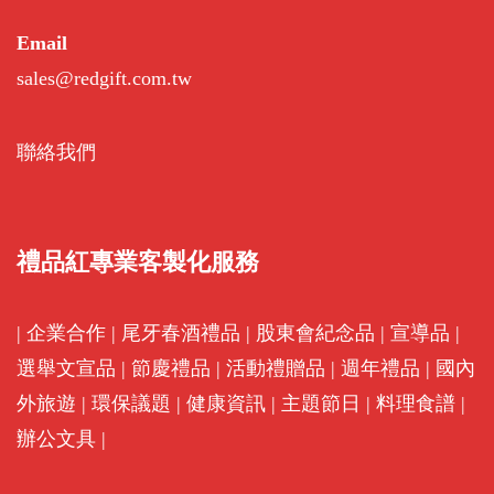
Email
sales@redgift.com.tw
聯絡我們
禮品紅專業客製化服務
|
企業合作
|
尾牙春酒禮品
|
股東會紀念品
|
宣導品
|
選舉文宣品
|
節慶禮品
|
活動禮贈品
|
週年禮品
|
國內
外旅遊
|
環保議題
|
健康資訊
|
主題節日
|
料理食譜
|
辦公文具
|