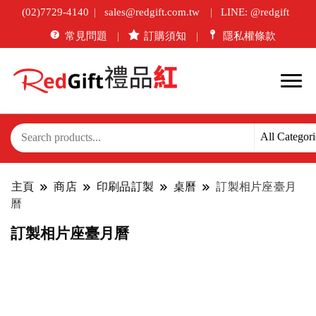
(02)7729-4140
sales@redgift.com.tw
LINE: @redgift
常見問題
訂購須知
隱私權條款
主頁
商店
印刷品訂製
桌曆
訂製相片座臺月
曆
訂製相片座臺月曆