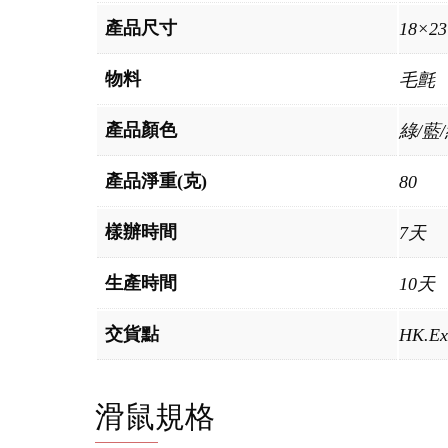
產品尺寸
18×2
物料
毛氈
產品顏色
綠/藍
產品淨重(克)
80
樣辦時間
7天
生產時間
10天
交貨點
HK.Ex
滑鼠規格