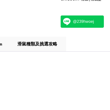
@239hwoej
on
滑鼠種類及挑選攻略