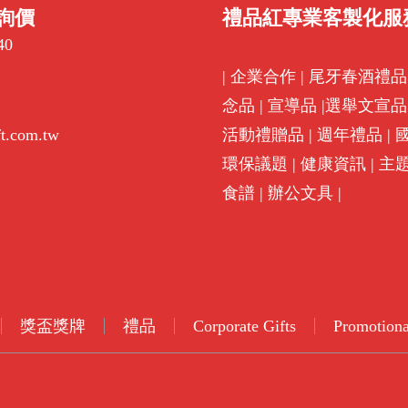
詢價
禮品紅專業客製化服
40
|
企業合作
|
尾牙春酒禮品
念品
|
宣導品
|
選舉文宣品
ft.com.tw
活動禮贈品
|
週年禮品
|
環保議題
|
健康資訊
|
主
食譜
|
辦公文具
|
獎盃獎牌
禮品
Corporate Gifts
Promotiona