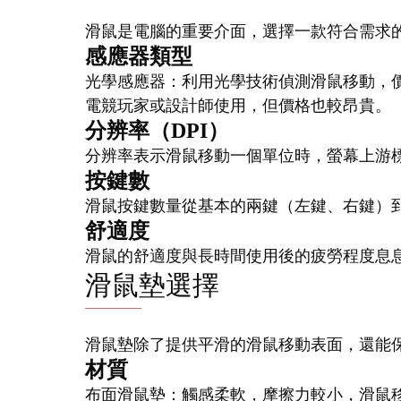
滑鼠是電腦的重要介面，選擇一款符合需求
感應器類型
光學感應器：利用光學技術偵測滑鼠移動，
電競玩家或設計師使用，但價格也較昂貴。
分辨率（DPI）
分辨率表示滑鼠移動一個單位時，螢幕上游
按鍵數
滑鼠按鍵數量從基本的兩鍵（左鍵、右鍵）
舒適度
滑鼠的舒適度與長時間使用後的疲勞程度息
滑鼠墊選擇
滑鼠墊除了提供平滑的滑鼠移動表面，還能
材質
布面滑鼠墊：觸感柔軟，摩擦力較小，滑鼠移