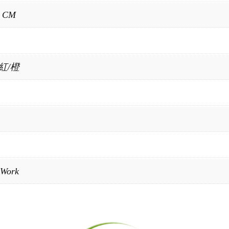
3 CM
/紅/橙
Work