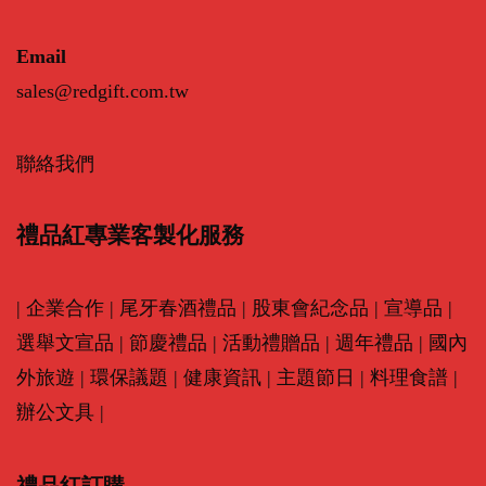
Email
sales@redgift.com.tw
聯絡我們
禮品紅專業客製化服務
|
企業合作
|
尾牙春酒禮品
|
股東會紀念品
|
宣導品
|
選舉文宣品
|
節慶禮品
|
活動禮贈品
|
週年禮品
|
國內
外旅遊
|
環保議題
|
健康資訊
|
主題節日
|
料理食譜
|
辦公文具
|
禮品紅訂購