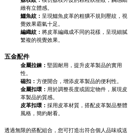
荔枝紋：
模仿荔枝外皮的顆粒狀壓紋，觸感細
緻有立體感。
鱷魚紋：
呈現鱷魚皮革的粗獷不規則壓紋，視
覺效果霸氣十足。
編織紋：
將皮革編織成不同的花樣，呈現細膩
繁複的視覺效果。
五金配件
金屬拉鍊：
堅固耐用，提升皮革製品的實用
性。
磁扣：
方便開合，增添皮革製品的便利性。
金屬扣環：
用於調整長度或固定物件，展現皮
革製品的質感。
皮革扣環：
採用皮革材質，搭配皮革製品整體
風格，簡約耐看。
透過無限的搭配組合，您可打造出符合個人品味或送