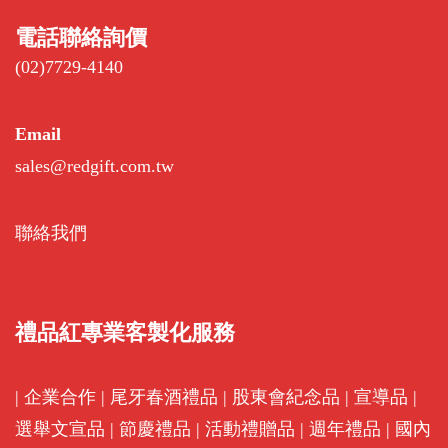
聯絡我們
禮品紅專業客製化服務
|
企業合作
|
尾牙春酒禮品
|
股東會紀念品
|
宣導品
|
選舉文宣品
|
節慶禮品
|
活動禮贈品
|
週年禮品
|
國內
外旅遊
|
環保議題
|
健康資訊
|
主題節日
|
料理食譜
|
辦公文具
|
禮品紅訂購