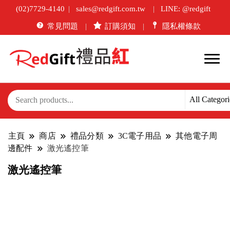
(02)7729-4140
sales@redgift.com.tw
LINE: @redgift
常見問題
訂購須知
隱私權條款
主頁
商店
禮品分類
3C電子用品
其他電子周
邊配件
激光遙控筆
激光遙控筆