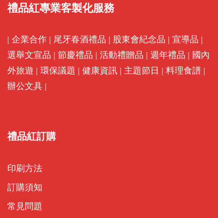
禮品紅專業客製化服務
|
企業合作
|
尾牙春酒禮品
|
股東會紀念品
|
宣導品
|
選舉文宣品
|
節慶禮品
|
活動禮贈品
|
週年禮品
|
國內
外旅遊
|
環保議題
|
健康資訊
|
主題節日
|
料理食譜
|
辦公文具
|
禮品紅訂購
印刷方法
訂購須知
常見問題