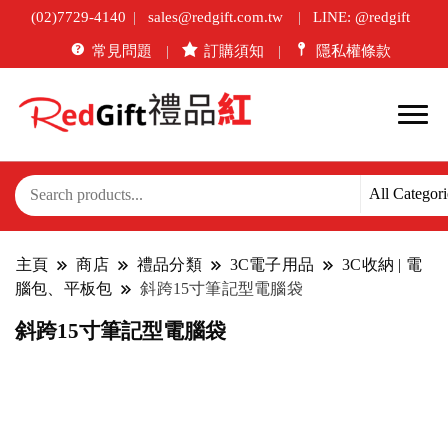
(02)7729-4140
sales@redgift.com.tw
LINE: @redgift
常見問題
訂購須知
隱私權條款
主頁
商店
禮品分類
3C電子用品
3C收納 | 電
腦包、平板包
斜跨15寸筆記型電腦袋
斜跨15寸筆記型電腦袋