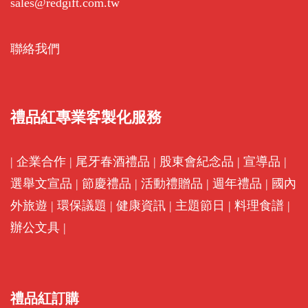
sales@redgift.com.tw
聯絡我們
禮品紅專業客製化服務
|
企業合作
|
尾牙春酒禮品
|
股東會紀念品
|
宣導品
|
選舉文宣品
|
節慶禮品
|
活動禮贈品
|
週年禮品
|
國內
外旅遊
|
環保議題
|
健康資訊
|
主題節日
|
料理食譜
|
辦公文具
|
禮品紅訂購