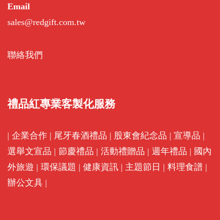
Email
sales@redgift.com.tw
聯絡我們
禮品紅專業客製化服務
|
企業合作
|
尾牙春酒禮品
|
股東會紀念品
|
宣導品
|
選舉文宣品
|
節慶禮品
|
活動禮贈品
|
週年禮品
|
國內
外旅遊
|
環保議題
|
健康資訊
|
主題節日
|
料理食譜
|
辦公文具
|