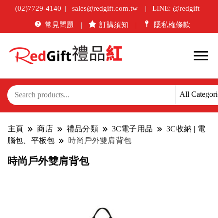
(02)7729-4140
sales@redgift.com.tw
LINE: @redgift
常見問題
訂購須知
隱私權條款
主頁
商店
禮品分類
3C電子用品
3C收納 | 電
腦包、平板包
時尚戶外雙肩背包
時尚戶外雙肩背包