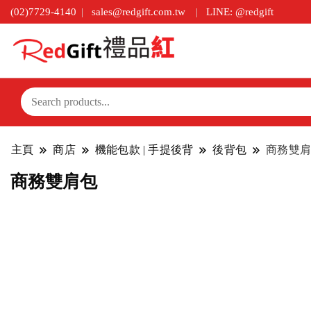
(02)7729-4140
sales@redgift.com.tw
LINE: @redgift
主頁
商店
機能包款 | 手提後背
後背包
商務雙肩
商務雙肩包