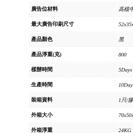
廣告位材料
高檔
最大廣告印刷尺寸
52x35
產品顏色
黑
產品淨重(克)
800
樣辦時間
5Days
生產時間
10Day
裝箱資料
1只/
外箱大小
70x50
外箱淨重
24KG