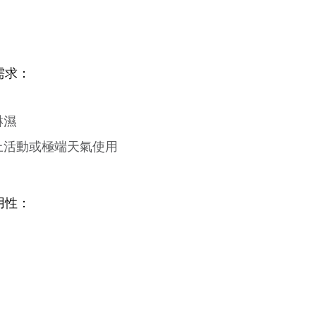
需求：
淋濕
上活動或極端天氣使用
用性：