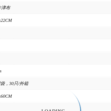
牛津布
x22CM
s
膠袋，30只/外箱
x60CM