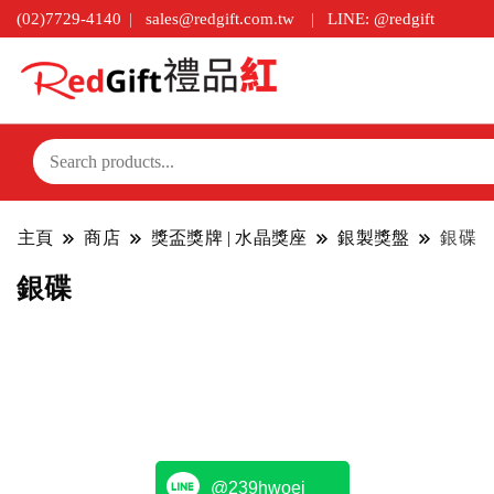
(02)7729-4140
sales@redgift.com.tw
LINE: @redgift
主頁
商店
獎盃獎牌 | 水晶獎座
銀製獎盤
銀碟
銀碟
@239hwoej