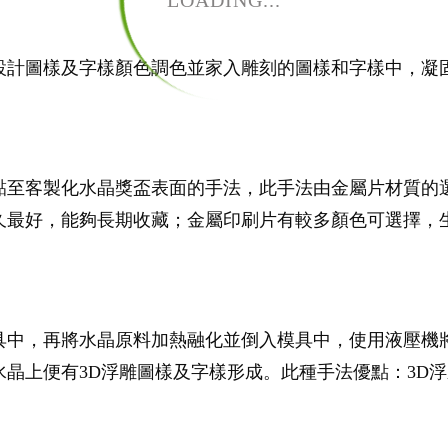
LOADING...
設計圖樣及字樣顏色調色並家入雕刻的圖樣和字樣中，凝
黏至客製化水晶獎盃表面的手法，此手法由金屬片材質的
久最好，能夠長期收藏；金屬印刷片有較多顏色可選擇，
具中，再將水晶原料加熱融化並倒入模具中，使用液壓機
晶上便有3D浮雕圖樣及字樣形成。此種手法優點：3D