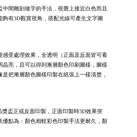
盃中間雕刻做字的手法，視覺上接近白色而且
夠有3D觀賞視角，搭配光線可產生文字圖
覺感受處理效果，全透明（正面及反面皆可看
明晶亮，且可以得到漸層顏色印刷圖樣，圖樣
像是把漸層顏色圖樣印製在紙張上一樣清楚，
晶獎盃正或反面印製，正面印製時3D效果突
法優點為：顏色相較彩色印製手法更耐久，顏