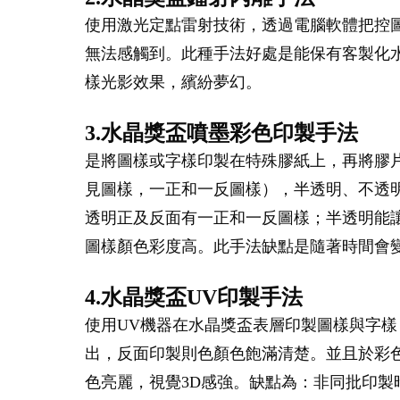
使用激光定點雷射技術，透過電腦軟體把控
無法感觸到。此種手法好處是能保有客製化
樣光影效果，繽紛夢幻。
3.水晶獎盃噴墨彩色印製手法
是將圖樣或字樣印製在特殊膠紙上，再將膠
見圖樣，一正和一反圖樣），半透明、不透
透明正及反面有一正和一反圖樣；半透明能
圖樣顏色彩度高。此手法缺點是隨著時間會
4.水晶獎盃UV印製手法
使用UV機器在水晶獎盃表層印製圖樣與字樣
出，反面印製則色顏色飽滿清楚。並且於彩
色亮麗，視覺3D感強。缺點為：非同批印