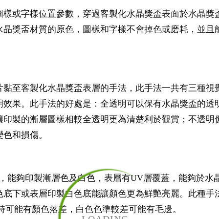
圖樣或字樣位置參數，穿過客製化水晶獎盃表面於水晶獎
水晶獎盃材質的原色，圖樣和字樣不會掉色或磨耗，並且能
片黏至客製化水晶獎盃表層的手法，此手法一共有三種視
明效果。此手法的好處是：全透明可以保有水晶獎盃的透
讓印製的漸層圖樣相較全透明更為清楚利於觀賞；不透明
變色和損傷。
，能夠印製漸層色及白色，表層有UV層覆蓋，能夠於水
色底下或表層印製白色底能讓顏色更為鮮艷亮麗。此種手
製時可能有顏色落差，白色色準較差可能有毛邊。