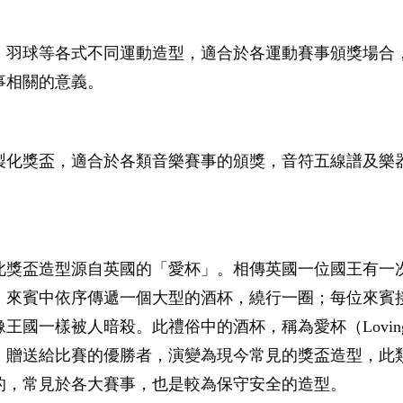
、羽球等各式不同運動造型，適合於各運動賽事頒獎場合
事相關的意義。
製化獎盃，適合於各類音樂賽事的頒獎，音符五線譜及樂
此獎盃造型源自英國的「愛杯」。相傳英國一位國王有一
：來賓中依序傳遞一個大型的酒杯，繞行一圈；每位來賓
國一樣被人暗殺。此禮俗中的酒杯，稱為愛杯（Loving
」贈送給比賽的優勝者，演變為現今常見的獎盃造型，此
的，常見於各大賽事，也是較為保守安全的造型。