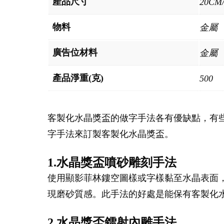
產品尺寸
20CM
物料
金屬
廣告位材料
金屬
產品淨重(克)
500
客製化水晶獎盃的做字手法各有優缺點，有
字手法來訂製客製化水晶獎盃。
1.水晶獎盃噴砂雕刻手法
使用顯影菲林鏤空圖樣或字樣黏至水晶表面
現磨砂質感。此手法的好處是能保有客製化
2.水晶獎盃鐳射內雕手法