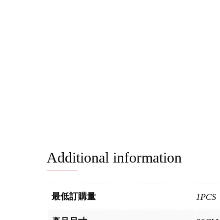
Additional information
最低訂購量
1PCS