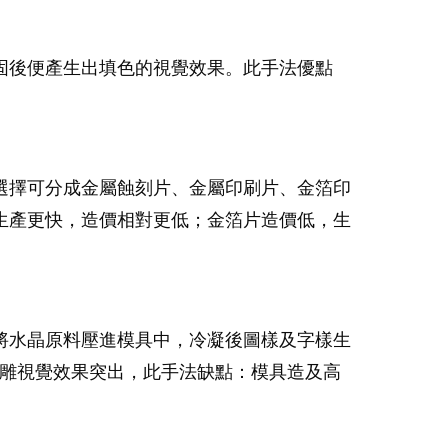
固後便產生出填色的視覺效果。此手法優點
選擇可分成金屬蝕刻片、金屬印刷片、金箔印
生產更快，造價相對更低；金箔片造價低，生
將水晶原料壓進模具中，冷凝後圖樣及字樣生
浮雕視覺效果突出，此手法缺點：模具造及高