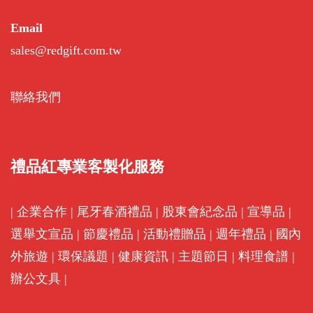
Email
sales@redgift.com.tw
聯絡我們
禮品紅專業客製化服務
|
企業合作
|
尾牙春酒禮品
|
股東會紀念品
|
宣導品
|
選舉文宣品
|
節慶禮品
|
活動禮贈品
|
週年禮品
|
國內
外旅遊
|
環保議題
|
健康資訊
|
主題節日
|
料理食譜
|
辦公文具
|