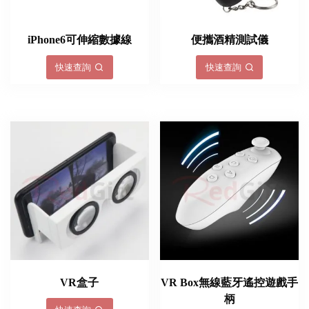
iPhone6​​可伸縮數據線
便攜酒精測試儀
快速查詢
快速查詢
VR盒子
VR Box無線藍牙遙控遊戲手
柄