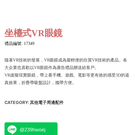
坐檯式VR眼鏡
禮品編號: 17349
隨著VR技術的發展，VR眼鏡成為最輕便的欣賞VR技術的產品。各
大企業也喜歡以VR眼鏡作為廣告禮品贈送給客戶。
VR虛擬現實眼鏡，帶上看手機、遊戲、電影等更有效的感受3D的逼
真效果，折疊帶吸盤設計，攜帶方便。
CATEGORY:
其他電子周邊配件
@239hwoej