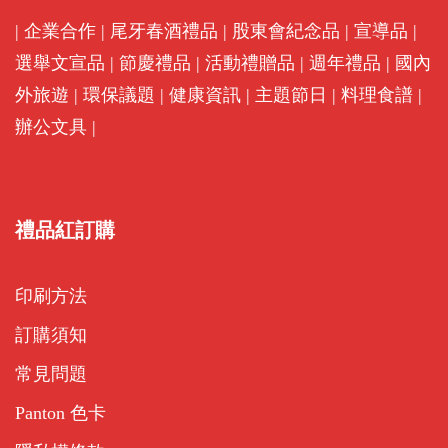
|
企業合作
|
尾牙春酒禮品
|
股東會紀念品
|
宣導品
|
選舉文宣品
|
節慶禮品
|
活動禮贈品
|
週年禮品
|
國內
外旅遊
|
環保議題
|
健康資訊
|
主題節日
|
料理食譜
|
辦公文具
|
禮品紅訂購
印刷方法
訂購須知
常見問題
Panton 色卡