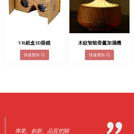
VR紙盒3D眼鏡
木紋智能香薰加濕機
快速查詢
快速查詢
專業、創新、品質把關