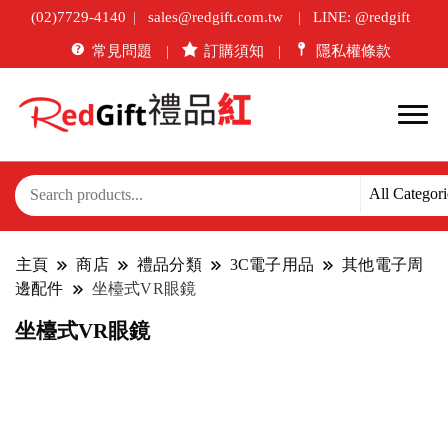
(02)7729-4140
sales@redgift.com.tw
LINE: @redgift
常見問題
訂購須知
隱私權條款
主頁
商店
禮品分類
3C電子用品
其他電子周
邊配件
坐檯式VR眼鏡
坐檯式VR眼鏡