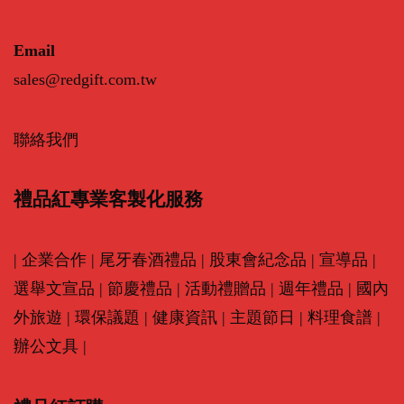
Email
sales@redgift.com.tw
聯絡我們
禮品紅專業客製化服務
|
企業合作
|
尾牙春酒禮品
|
股東會紀念品
|
宣導品
|
選舉文宣品
|
節慶禮品
|
活動禮贈品
|
週年禮品
|
國內
外旅遊
|
環保議題
|
健康資訊
|
主題節日
|
料理食譜
|
辦公文具
|