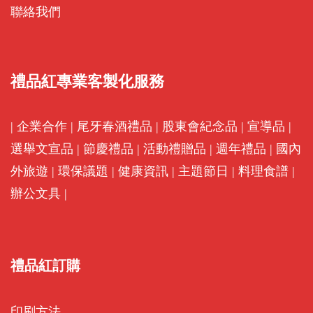
聯絡我們
禮品紅專業客製化服務
|
企業合作
|
尾牙春酒禮品
|
股東會紀念品
|
宣導品
|
選舉文宣品
|
節慶禮品
|
活動禮贈品
|
週年禮品
|
國內
外旅遊
|
環保議題
|
健康資訊
|
主題節日
|
料理食譜
|
辦公文具
|
禮品紅訂購
印刷方法