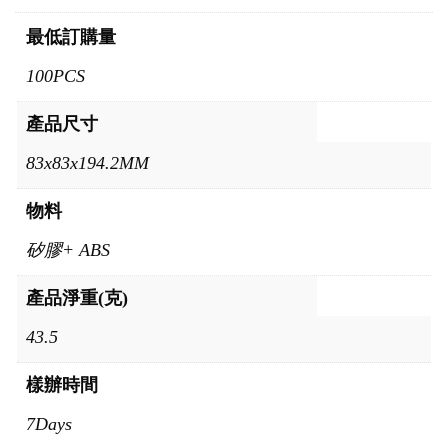
最低訂購量
100PCS
產品尺寸
83x83x194.2MM
物料
矽膠+ ABS
產品淨重(克)
43.5
樣辦時間
7Days