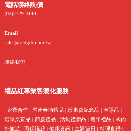
電話聯絡詢價
(02)7729-4140
Email
sales@redgift.com.tw
聯絡我們
禮品紅專業客製化服務
|
企業合作
|
尾牙春酒禮品
|
股東會紀念品
|
宣導品
|
選舉文宣品
|
節慶禮品
|
活動禮贈品
|
週年禮品
|
國內
外旅遊
|
環保議題
|
健康資訊
|
主題節日
|
料理食譜
|