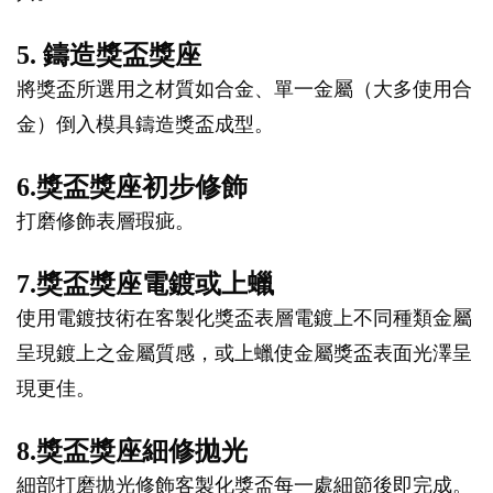
5. 鑄造獎盃獎座
將獎盃所選用之材質如合金、單一金屬（大多使用合
金）倒入模具鑄造獎盃成型。
6.獎盃獎座初步修飾
打磨修飾表層瑕疵。
7.獎盃獎座電鍍或上蠟
使用電鍍技術在客製化獎盃表層電鍍上不同種類金屬
呈現鍍上之金屬質感，或上蠟使金屬獎盃表面光澤呈
現更佳。
8.獎盃獎座細修拋光
細部打磨拋光修飾客製化獎盃每一處細節後即完成。