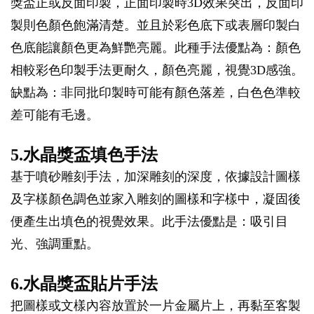
獎盃正或反面印製，正面印製時3D效果突出，反面印
製則色顏色飽滿清楚。並且於彩色底下或表層印製白
色底能讓顏色更為鮮艷亮麗。此種手法優點為：顏色
相較彩色印製手法更耐久，顏色亮麗，視覺3D感強。
缺點為：非同批印製時可能有顏色落差，白色色準較
差可能有毛邊。
5.水晶獎盃填色手法
基于噴砂雕刻手法，加深雕刻的深度，依據設計圖樣
及字樣顏色調色並家入雕刻的圖樣和字樣中，凝固後
便產生出填色的視覺效果。此手法優點是：吸引目
光、強調重點。
6.水晶獎盃貼片手法
把圖樣或文樣內容放置於一片金屬片上，再黏至客製