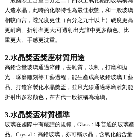
一般國際上含量百分之二十四以上氧化鉛的玻璃稱為
人造水晶，此時的化學特性為最佳狀態，和一般玻璃
相較而言，透光度更佳（百分之九十以上）硬度更高
更耐磨、折射率更大;可透射出光譜中更多顏色、比
重更大、手感更沈重。
2.水晶獎盃獎座材質用途
高鉛含量玻璃通過淬鍊，去雜質，吹制，打磨和拋
光，琢磨雕刻等工藝過程，能生產成高級鉛玻璃工藝
品、打造客製化水晶獎盃，並且光線通過琢磨雕刻能
折射出多彩顏色，在古代一般被稱為琉璃。
3.水晶獎盃材質標準
玻璃在國際中有嚴謹的規範，Glass：即普通的玻璃產
品。Crystal：高鉛玻璃，亦可稱水晶，含氧化鉛含量