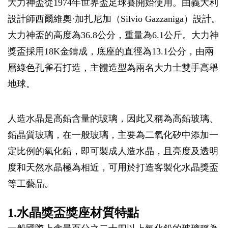
大力神盃從1974年世界盃足球賽開始使用。由義大利
設計師西爾維奧·加扎尼加（Silvio Gazzaniga）設計。
大力神盃的高度為36.8公分，重量為6.1公斤。大力神
獎盃採用18K金鑄成，底座的直徑為13.1公分，由兩
層綠色孔雀石打造，主體造型為兩名大力士雙手高舉
地球。
人造水晶是高鉛含量的玻璃，因此又稱為高鉛玻璃、
鉛晶質玻璃，在一般玻璃，主要為二氧化矽中添加一
定比例的氧化鉛，即可製成人造水晶，且亮度及透明
度和天然水晶極為相近，可用於打造客製化水晶獎盃
等工藝品。
1.水晶獎盃獎座材質特點