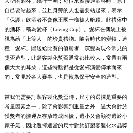
大型的酒杯，繞行一圈；每位來賓接過酒杯時，除了
自己要站起來，並且身旁的人也需要站起來，表示
「保護」飲酒者不會像王國一樣被人暗殺。此禮俗中
的酒杯，稱為愛杯（Loving Cup）。愛杯在傳統上被
視為給「上等人」的珍貴禮物。隨著時代的變轉，這
種「愛杯」贈送給比賽的優勝者，演變為現今常見的
獎盃造型，此類客製化獎盃通常都比較大，常帶有兩
個大大的耳朵，這些特點都是從愛杯演變傳承而來
的，常見於各大賽事，也是較為保守安全的造型。
當我們需要訂製客製化獎盃時，尺寸的選擇是重要的
考量因素之一，除了會影響到重量之外，過大會對於
獲獎者的搬運及存放造成困擾，過小又會顯得過於小
家子氣，因此選擇適當的尺寸對於訂製客製化水晶獎