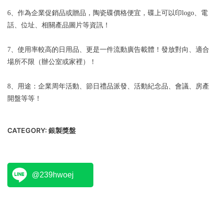
6、作為企業促銷品或贈品，陶瓷碟價格便宜，碟上可以印logo、電
話、位址、相關產品圖片等資訊！
7、使用率較高的日用品、更是一件流動廣告載體！發放對向、適合
場所不限（辦公室或家裡）！
8、用途：企業周年活動、節日禮品派發、活動紀念品、會議、房產
開盤等等！
CATEGORY:
銀製獎盤
@239hwoej